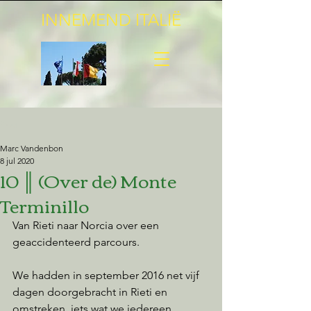
INNEMEND ITALIË
Post
Marc Vandenbon
8 jul 2020
10 ║ (Over de) Monte
Terminillo
Van Rieti naar Norcia over een 
geaccidenteerd parcours.
We hadden in september 2016 net vijf 
dagen doorgebracht in Rieti en 
omstreken, iets wat we iedereen 