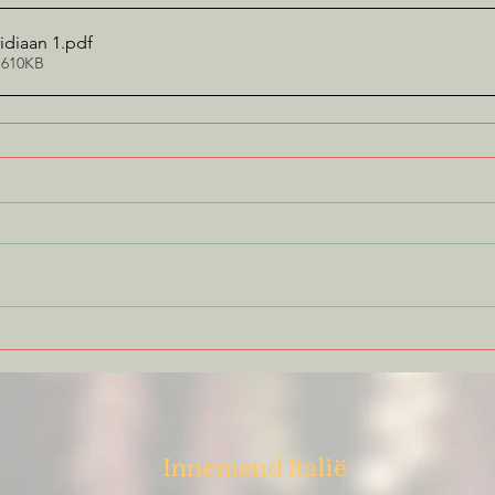
idiaan 1
.pdf
 610KB
Innemend Italië