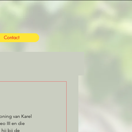
Contact
oning van Karel 
o III en die 
ij bij de 