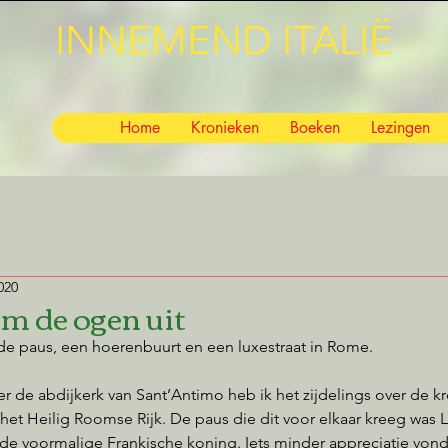
INNEMEND ITALIË
Home
Kronieken
Boeken
Lezingen
020
em de ogen uit
e paus, een hoerenbuurt en een luxestraat in Rome.
er de abdijkerk van Sant’Antimo heb ik het zijdelings over de kr
 het Heilig Roomse Rijk. De paus die dit voor elkaar kreeg was Le
e voormalige Frankische koning. Iets minder appreciatie vond h