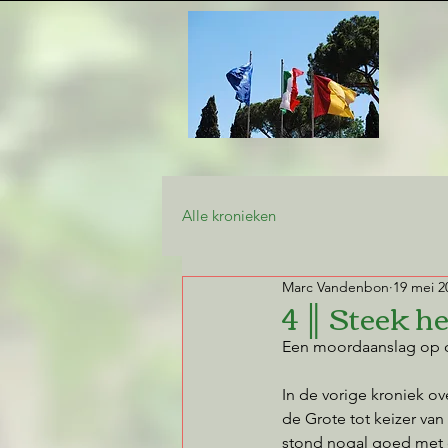
Alle kronieken
Marc Vandenbon
19 mei 2
4 ║ Steek h
Een moordaanslag op d
In de vorige kroniek ov
de Grote tot keizer van
stond nogal goed met d