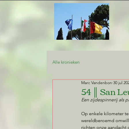
Alle kronieken
Marc Vandenbon
30 jul 20
54 ║ San Le
Een zijdespinnerij als p
Op enkele kilometer ten
wereldberoemd omwille
richten onze aandacht 