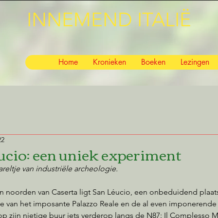
INNEMEND ITALIË
Home
Kronieken
Boeken
Lezingen
22
ucio: een uniek experiment
areltje van industriële archeologie.
 noorden van Caserta ligt San Léucio, een onbeduidend plaatsje
 van het imposante Palazzo Reale en de al even imponerende 
op zijn nietige buur iets verderop langs de N87: Il Complesso