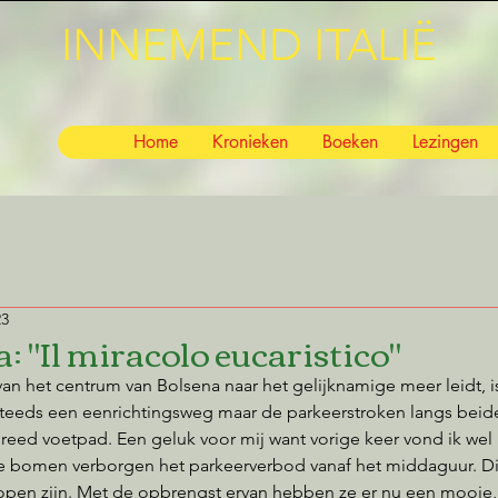
INNEMEND ITALIË
Home
Kronieken
Boeken
Lezingen
23
: "Il miracolo eucaristico"
van het centrum van Bolsena naar het gelijknamige meer leidt, i
steeds een eenrichtingsweg maar de parkeerstroken langs beide 
ed voetpad. Een geluk voor mij want vorige keer vond ik wel
e bomen verborgen het parkeerverbod vanaf het middaguur. Di
lopen zijn. Met de opbrengst ervan hebben ze er nu een mooie,