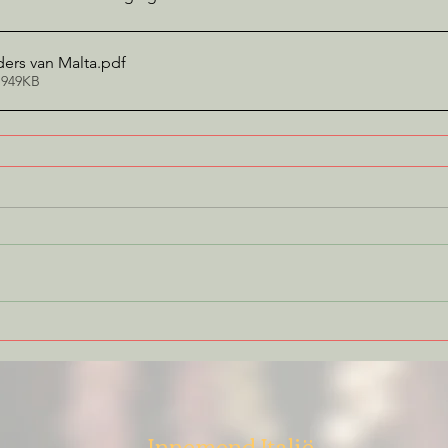
ders van Malta
.pdf
 949KB
Innemend Italië