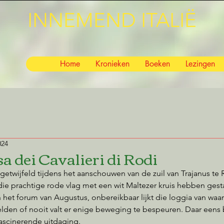
INNEMEND ITALIË
Home
Kronieken
Boeken
Lezingen
024
a dei Cavalieri di Rodi
ngetwijfeld tijdens het aanschouwen van de zuil van Trajanus te
die prachtige rode vlag met een wit Maltezer kruis hebben ges
het forum van Augustus, onbereikbaar lijkt die loggia van waar
lden of nooit valt er enige beweging te bespeuren. Daar eens
ascinerende uitdaging.