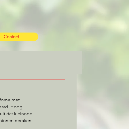
Contact
 Rome met 
taard. Hoog 
uit dat kleinood 
 binnen geraken 