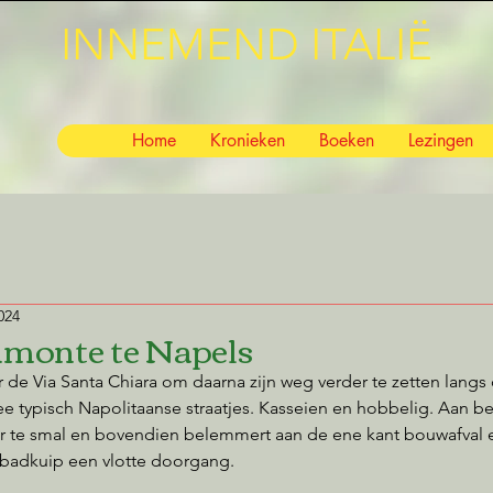
INNEMEND ITALIË
Home
Kronieken
Boeken
Lezingen
024
imonte te Napels
 de Via Santa Chiara om daarna zijn weg verder te zetten langs 
ee typisch Napolitaanse straatjes. Kasseien en hobbelig. Aan bei
r te smal en bovendien belemmert aan de ene kant bouwafval 
e badkuip een vlotte doorgang.