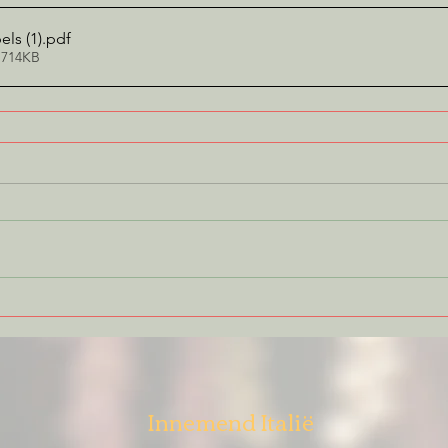
ls (1)
.pdf
 714KB
Innemend Italië