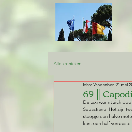
Alle kronieken
Marc Vandenbon
21 mei 2
69 ║ Capod
De taxi wurmt zich door
Sebastiano. Het zijn tw
steegje een halve mete
kant een half verroest