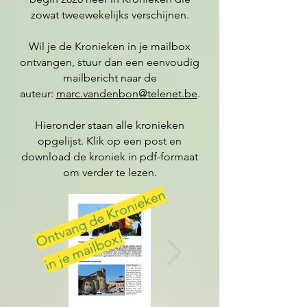
zowat tweewekelijks verschijnen.
Wil je de Kronieken in je mailbox
ontvangen, stuur dan een eenvoudig
mailbericht naar de
auteur:
marc.vandenbon@telenet.be
.
Hieronder staan alle kronieken
opgelijst. Klik op een post en
download de kroniek in pdf-formaat
om verder te lezen.
O
t
v
a
n
g
d
e
K
r
o
ni
e
k
e
n
i
n j
e
m
ail
b
o
x
n
!