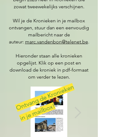
zowat tweewekelijks verschijnen.
Wil je de Kronieken in je mailbox
ontvangen, stuur dan een eenvoudig
mailbericht naar de
auteur:
marc.vandenbon@telenet.be
.
Hieronder staan alle kronieken
opgelijst. Klik op een post en
download de kroniek in pdf-formaat
om verder te lezen.
O
t
v
a
n
g
d
e
K
r
o
ni
e
k
e
n
i
n j
e
m
ail
b
o
x
n
!