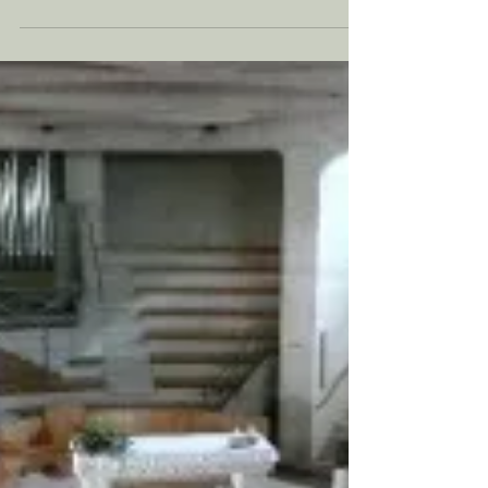
11 mrt 2021
29 ║ Treviso
Een middeleeuws stadje en een fietstocht langs
de Sile