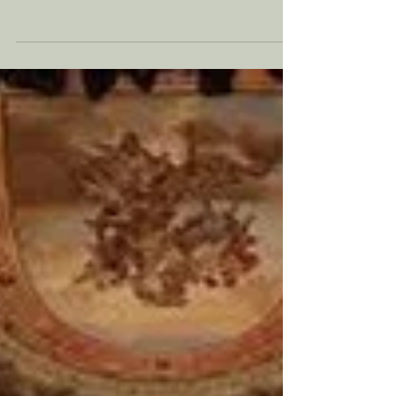
4 mei 2021
31 ║ Benevento 1
“Qui? A Benevento ? Non c’è niente”